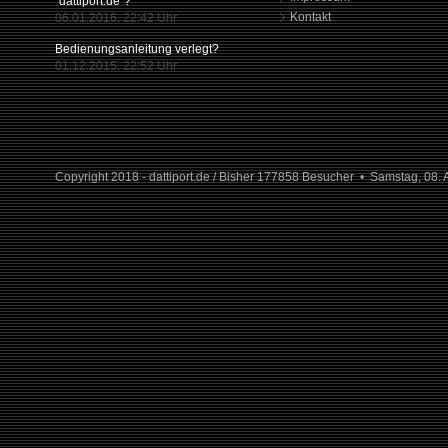
"dattiport.de"?
Kontakt
06.01.2016, 22:42 Uhr
Bedienungsanleitung verlegt?
01.12.2015, 22:52 Uhr
Copyright 2018 - dattiport.de / Bisher 177858 Besucher • Samstag, 08. 