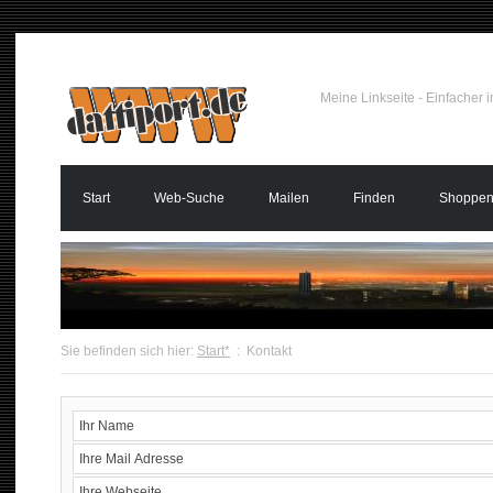
Meine Linkseite - Einfacher 
Start
Web-Suche
Mailen
Finden
Shoppe
Sie befinden sich hier:
Start*
:
Kontakt