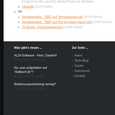
Kostenloser Blu-ray/DVD Media Player für Windows
Ultraedit
(1220 Klicks)
TV
Sendetermine - TBBT auf "fernsehserien.de"
(6704 Klicks)
Sendetermine - TBBT auf "the-big-bang-theory.net"
(1465 Klicks)
TV Movie - Fernsehprogramm
(2189 Klicks)
Was gibt's neues ...
Zur Seite ...
ALDI-Software - Nein, Danke!!!
News
28.01.2016, 22:46 Uhr
Tech-Blog
Suche
Na, was aufgefallen auf
Impressum
"dattiport.de"?
Kontakt
06.01.2016, 22:42 Uhr
Bedienungsanleitung verlegt?
01.12.2015, 22:52 Uhr