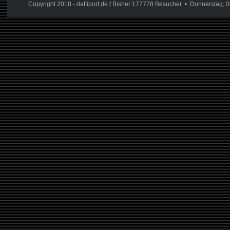
Copyright 2018 - dattiport.de / Bisher 177778 Besucher • Donnerstag, 0