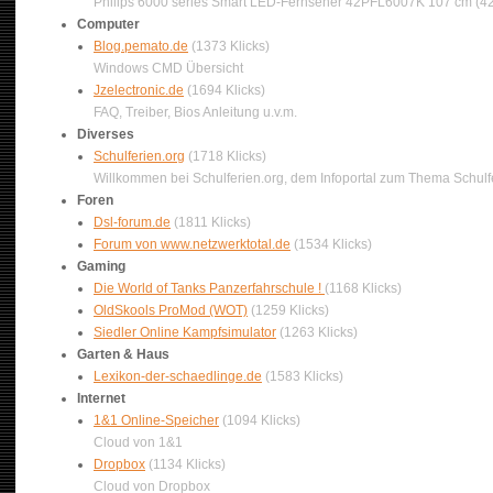
Philips 6000 series Smart LED-Fernseher 42PFL6007K 107 cm (42"
Computer
Blog.pemato.de
(1373 Klicks)
Windows CMD Übersicht
Jzelectronic.de
(1694 Klicks)
FAQ, Treiber, Bios Anleitung u.v.m.
Diverses
Schulferien.org
(1718 Klicks)
Willkommen bei Schulferien.org, dem Infoportal zum Thema Schulf
Foren
Dsl-forum.de
(1811 Klicks)
Forum von www.netzwerktotal.de
(1534 Klicks)
Gaming
Die World of Tanks Panzerfahrschule !
(1168 Klicks)
OldSkools ProMod (WOT)
(1259 Klicks)
Siedler Online Kampfsimulator
(1263 Klicks)
Garten & Haus
Lexikon-der-schaedlinge.de
(1583 Klicks)
Internet
1&1 Online-Speicher
(1094 Klicks)
Cloud von 1&1
Dropbox
(1134 Klicks)
Cloud von Dropbox