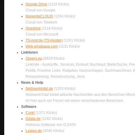
Google Drive
(1119 Klicks)
Cloud von Google
MagentaCLOUD
(1264 Klicks)
Cloud von Telekom
Onedrive
(1118 Klicks)
Cloud von Microsoft
TS-rent.de (TS-Hoster)
(1201 Klicks)
Web.whatsapp.com
(1131 Klicks)
Linklisten
2beers.eu
(6829 Klicks)
Linkliste - Auskünfte, Services, Einkauf, Buchkauf, Biete/Suche, Pre
Politik, Fromme Links, Ratgeber, Nachschlagen, Suchmaschinen, Ko
Reiseplanung, Reisebuchung, Jena
News & Help
Netzwerktotal.de
(1203 Klicks)
NetzwerkTotal bietet aktuelle Nachrichten aus den Bereichen Micros
ihr hier auch ein Forum mit vielen verschiedenen Bereichen.
Software
Corel
(1371 Klicks)
Gdata.de
(1182 Klicks)
Antivirus-Software von G DATA
Leawo.de
(3045 Klicks)