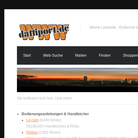
Meine Linkseite - Einfacher 
Start
Web-Suche
Mailen
Finden
Shoppe
Sie befinden sich hier:
Und mehr ...
Bedienungsanleitungen & Handbücher
Lg.com
(6240 Klicks)
55LB630V Handbücher & FAQs
Philips
(2382 Klicks)